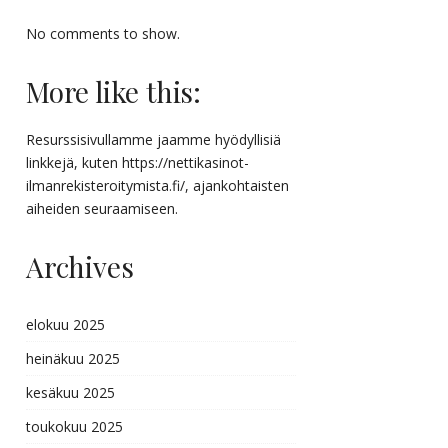
No comments to show.
More like this:
Resurssisivullamme jaamme hyödyllisiä
linkkejä, kuten
https://nettikasinot-
ilmanrekisteroitymista.fi/
, ajankohtaisten
aiheiden seuraamiseen.
Archives
elokuu 2025
heinäkuu 2025
kesäkuu 2025
toukokuu 2025