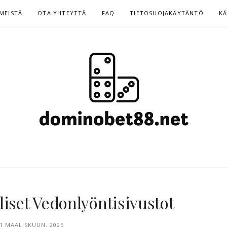
MEISTÄ
OTA YHTEYTTÄ
FAQ
TIETOSUOJAKÄYTÄNTÖ
K
8.NET – BETTING 
liset Vedonlyöntisivustot
1 MAALISKUUN, 2025