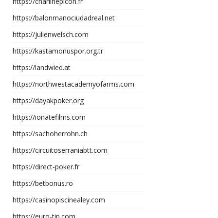
https://charlinepicon.fr
https://balonmanociudadreal.net
https://julienwelsch.com
https://kastamonuspor.org.tr
https://landwied.at
https://northwestacademyofarms.com
https://dayakpoker.org
https://ionatefilms.com
https://sachoherrohn.ch
https://circuitoserraniabtt.com
https://direct-poker.fr
https://betbonus.ro
https://casinopiscinealey.com
https://euro-tip.com