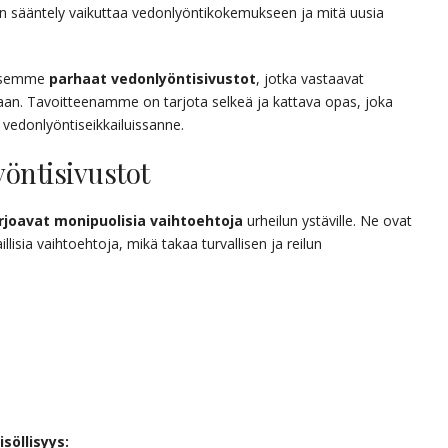
n sääntely vaikuttaa vedonlyöntikokemukseen ja mitä uusia
äksemme
parhaat vedonlyöntisivustot
, jotka vastaavat
an. Tavoitteenamme on tarjota selkeä ja kattava opas, joka
vedonlyöntiseikkailuissanne.
öntisivustot
rjoavat monipuolisia vaihtoehtoja
urheilun ystäville. Ne ovat
aillisia vaihtoehtoja, mikä takaa turvallisen ja reilun
söllisyys: