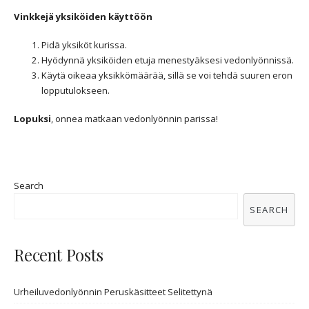
Vinkkejä yksiköiden käyttöön
Pidä yksiköt kurissa.
Hyödynnä yksiköiden etuja menestyäksesi vedonlyönnissä.
Käytä oikeaa yksikkömäärää, sillä se voi tehdä suuren eron
lopputulokseen.
Lopuksi
, onnea matkaan vedonlyönnin parissa!
Search
SEARCH
Recent Posts
Urheiluvedonlyönnin Peruskäsitteet Selitettynä