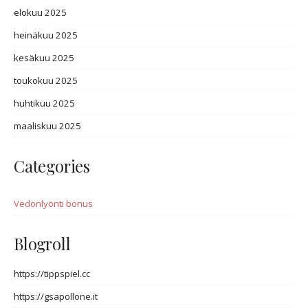
elokuu 2025
heinäkuu 2025
kesäkuu 2025
toukokuu 2025
huhtikuu 2025
maaliskuu 2025
Categories
Vedonlyönti bonus
Blogroll
https://tippspiel.cc
https://gsapollone.it