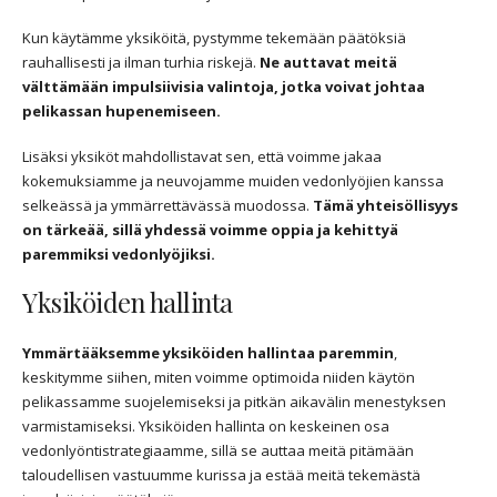
Kun käytämme yksiköitä, pystymme tekemään päätöksiä
rauhallisesti ja ilman turhia riskejä.
Ne auttavat meitä
välttämään impulsiivisia valintoja, jotka voivat johtaa
pelikassan hupenemiseen.
Lisäksi yksiköt mahdollistavat sen, että voimme jakaa
kokemuksiamme ja neuvojamme muiden vedonlyöjien kanssa
selkeässä ja ymmärrettävässä muodossa.
Tämä yhteisöllisyys
on tärkeää, sillä yhdessä voimme oppia ja kehittyä
paremmiksi vedonlyöjiksi.
Yksiköiden hallinta
Ymmärtääksemme yksiköiden hallintaa paremmin
,
keskitymme siihen, miten voimme optimoida niiden käytön
pelikassamme suojelemiseksi ja pitkän aikavälin menestyksen
varmistamiseksi. Yksiköiden hallinta on keskeinen osa
vedonlyöntistrategiaamme, sillä se auttaa meitä pitämään
taloudellisen vastuumme kurissa ja estää meitä tekemästä