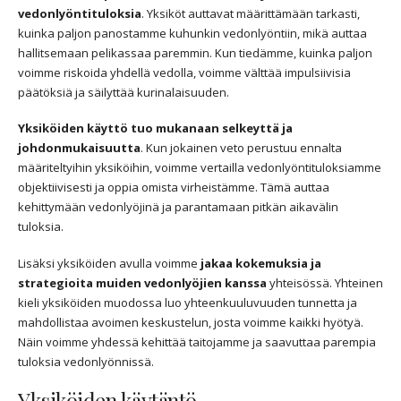
vedonlyöntituloksia
. Yksiköt auttavat määrittämään tarkasti,
kuinka paljon panostamme kuhunkin vedonlyöntiin, mikä auttaa
hallitsemaan pelikassaa paremmin. Kun tiedämme, kuinka paljon
voimme riskoida yhdellä vedolla, voimme välttää impulsiivisia
päätöksiä ja säilyttää kurinalaisuuden.
Yksiköiden käyttö tuo mukanaan selkeyttä ja
johdonmukaisuutta
. Kun jokainen veto perustuu ennalta
määriteltyihin yksiköihin, voimme vertailla vedonlyöntituloksiamme
objektiivisesti ja oppia omista virheistämme. Tämä auttaa
kehittymään vedonlyöjinä ja parantamaan pitkän aikavälin
tuloksia.
Lisäksi yksiköiden avulla voimme
jakaa kokemuksia ja
strategioita muiden vedonlyöjien kanssa
yhteisössä. Yhteinen
kieli yksiköiden muodossa luo yhteenkuuluvuuden tunnetta ja
mahdollistaa avoimen keskustelun, josta voimme kaikki hyötyä.
Näin voimme yhdessä kehittää taitojamme ja saavuttaa parempia
tuloksia vedonlyönnissä.
Yksiköiden käytäntö