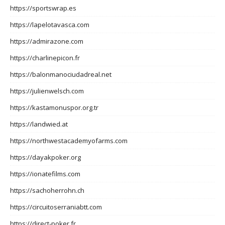
https://sportswrap.es
https://lapelotavasca.com
https://admirazone.com
https://charlinepicon.fr
https://balonmanociudadreal.net
https://julienwelsch.com
https://kastamonuspor.org.tr
https://landwied.at
https://northwestacademyofarms.com
https://dayakpoker.org
https://ionatefilms.com
https://sachoherrohn.ch
https://circuitoserraniabtt.com
https://direct-poker.fr