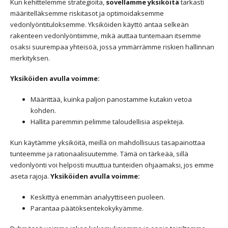
Kun kehittelemme strategioita,
sovellamme yksiköitä
tarkasti
määritelläksemme riskitasot ja optimoidaksemme
vedonlyöntituloksemme. Yksiköiden käyttö antaa selkeän
rakenteen vedonlyöntiimme, mikä auttaa tuntemaan itsemme
osaksi suurempaa yhteisöä, jossa ymmärrämme riskien hallinnan
merkityksen.
Yksiköiden avulla voimme:
Määrittää, kuinka paljon panostamme kutakin vetoa
kohden.
Hallita paremmin pelimme taloudellisia aspekteja.
Kun käytämme yksiköitä, meillä on mahdollisuus tasapainottaa
tunteemme ja rationaalisuutemme. Tämä on tärkeää, sillä
vedonlyönti voi helposti muuttua tunteiden ohjaamaksi, jos emme
aseta rajoja.
Yksiköiden avulla voimme:
Keskittyä enemmän analyyttiseen puoleen.
Parantaa päätöksentekokykyämme.