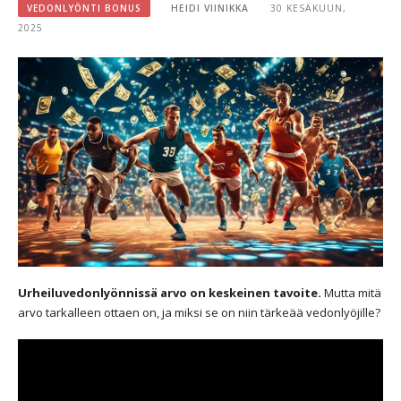
VEDONLYÖNTI BONUS
HEIDI VIINIKKA
30 KESÄKUUN,
2025
Urheiluvedonlyönnissä arvo on keskeinen tavoite.
Mutta mitä
arvo tarkalleen ottaen on, ja miksi se on niin tärkeää vedonlyöjille?