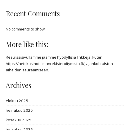
Recent Comments
No comments to show.
More like this:
Resurssisivullamme jaamme hyödyllisiä linkkejä, kuten
https://nettikasinot-ilmanrekisteroitymista.fi/
, ajankohtaisten
aiheiden seuraamiseen.
Archives
elokuu 2025
heinäkuu 2025
kesäkuu 2025
toukokuu 2025