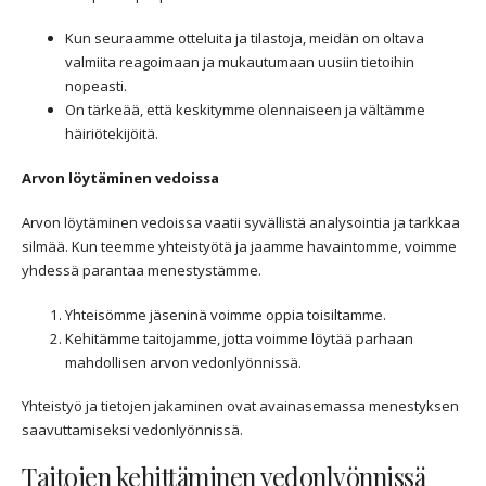
Kun seuraamme otteluita ja tilastoja, meidän on oltava
valmiita reagoimaan ja mukautumaan uusiin tietoihin
nopeasti.
On tärkeää, että keskitymme olennaiseen ja vältämme
häiriötekijöitä.
Arvon löytäminen vedoissa
Arvon löytäminen vedoissa vaatii syvällistä analysointia ja tarkkaa
silmää. Kun teemme yhteistyötä ja jaamme havaintomme, voimme
yhdessä parantaa menestystämme.
Yhteisömme jäseninä voimme oppia toisiltamme.
Kehitämme taitojamme, jotta voimme löytää parhaan
mahdollisen arvon vedonlyönnissä.
Yhteistyö ja tietojen jakaminen ovat avainasemassa menestyksen
saavuttamiseksi vedonlyönnissä.
Taitojen kehittäminen vedonlyönnissä