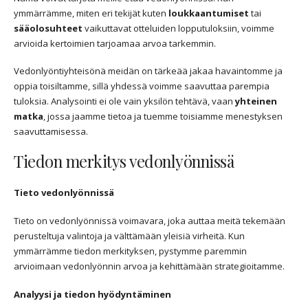
ymmärrämme, miten eri tekijät kuten
loukkaantumiset
tai
sääolosuhteet
vaikuttavat otteluiden lopputuloksiin, voimme
arvioida kertoimien tarjoamaa arvoa tarkemmin.
Vedonlyöntiyhteisönä meidän on tärkeää jakaa havaintomme ja
oppia toisiltamme, sillä yhdessä voimme saavuttaa parempia
tuloksia. Analysointi ei ole vain yksilön tehtävä, vaan
yhteinen
matka
, jossa jaamme tietoa ja tuemme toisiamme menestyksen
saavuttamisessa.
Tiedon merkitys vedonlyönnissä
Tieto vedonlyönnissä
Tieto on vedonlyönnissä voimavara, joka auttaa meitä tekemään
perusteltuja valintoja ja välttämään yleisiä virheitä. Kun
ymmärrämme tiedon merkityksen, pystymme paremmin
arvioimaan vedonlyönnin arvoa ja kehittämään strategioitamme.
Analyysi ja tiedon hyödyntäminen