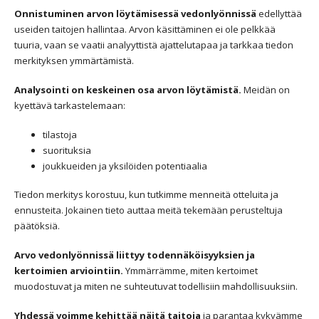
Onnistuminen arvon löytämisessä vedonlyönnissä
edellyttää
useiden taitojen hallintaa. Arvon käsittäminen ei ole pelkkää
tuuria, vaan se vaatii analyyttistä ajattelutapaa ja tarkkaa tiedon
merkityksen ymmärtämistä.
Analysointi on keskeinen osa arvon löytämistä.
Meidän on
kyettävä tarkastelemaan:
tilastoja
suorituksia
joukkueiden ja yksilöiden potentiaalia
Tiedon merkitys korostuu, kun tutkimme menneitä otteluita ja
ennusteita. Jokainen tieto auttaa meitä tekemään perusteltuja
päätöksiä.
Arvo vedonlyönnissä liittyy todennäköisyyksien ja
kertoimien arviointiin.
Ymmärrämme, miten kertoimet
muodostuvat ja miten ne suhteutuvat todellisiin mahdollisuuksiin.
Yhdessä voimme kehittää näitä taitoja
ja parantaa kykyämme