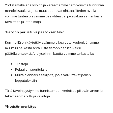
Yhdistämällä analysointi ja keräämämme tieto voimme tunnistaa
mahdollisuuksia, joita muut saattavat ohittaa. Tiedon avulla
voimme tuntea olevamme osa yhteisöä, joka jakaa samanlaisia
tavoitteita ja intohimoja.
Tietoon perustuva päätöksenteko
Kun meillä on käytettävissämme oikea tieto, vedonlyöntimme
muuttuu pelkästä arvailusta tietoon perustuvaksi
päätöksenteoksi. Analysoinnin kautta voimme tarkastella:
Tilastoja
Pelaajien suorituksia
Muita olennaisia tekijöitä, jotka vaikuttavat pelien
lopputuloksiin
Tällä tavoin pystymme tunnistamaan vedoissa piilevän arvon ja
tekemään harkittuja valintoja.
Yhteisön merkitys