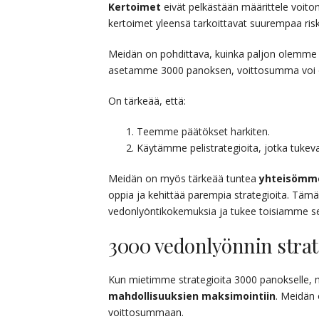
Kertoimet
eivät pelkästään määrittele voit
kertoimet yleensä tarkoittavat suurempaa ri
Meidän on pohdittava, kuinka paljon olemme 
asetamme 3000 panoksen, voittosumma voi ol
On tärkeää, että:
Teemme päätökset harkiten.
Käytämme pelistrategioita, jotka tukev
Meidän on myös tärkeää tuntea
yhteisömm
oppia ja kehittää parempia strategioita. Tä
vedonlyöntikokemuksia ja tukee toisiamme sek
3000 vedonlyönnin strat
Kun mietimme strategioita 3000 panokselle, m
mahdollisuuksien maksimointiin
. Meidän 
voittosummaan.