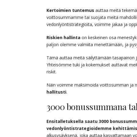
Kertoimien tuntemus
auttaa meitä tekemää
voittosummamme tai suojata meitä mahdollisil
vedonlyöntistrategioita, voimme jakaa ja op
Riskien hallinta
on keskeinen osa menestykse
paljon olemme valmiita menettämään, ja pysyt
Tämä auttaa meitä säilyttämään tasapainon 
Yhteisömme tuki ja kokemukset auttavat meitä
riskit.
Näin voimme maksimoida voittosumman ja na
hallitusti
.
3000 bonussummana tall
Ensitalletuksella saatu 3000 bonussumma
vedonlyöntistrategioidemme kehittämis
alkusysäyksenä, joka auttaa kasvattamaan 