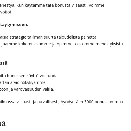
enestyä. Kun käytämme tätä bonusta viisaasti, voimme
voitot.
täytymiseen:
sia strategioita ilman suurta taloudellista painetta.
 kun jaamme kokemuksiamme ja opimme toistemme menestyksistä
ssä:
ita bonuksen käyttö voi tuoda.
rtää arviointikykyämme.
oton ja varovaisuuden välillä.
lmassa viisaasti ja turvallisesti, hyödyntäen 3000 bonussummaa
na