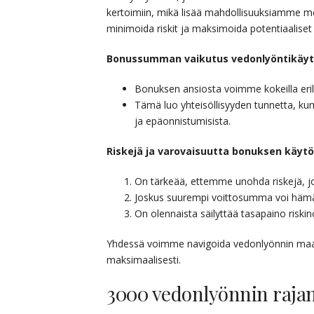
kertoimiin, mikä lisää mahdollisuuksiamme m
minimoida riskit ja maksimoida potentiaaliset 
Bonussumman vaikutus vedonlyöntikäyt
Bonuksen ansiosta voimme kokeilla erilai
Tämä luo yhteisöllisyyden tunnetta,
ja epäonnistumisista.
Riskejä ja varovaisuutta bonuksen käytö
On tärkeää, ettemme unohda riskejä, jo
Joskus suurempi voittosumma voi hämä
On olennaista säilyttää tasapaino riskin
Yhdessä voimme navigoida vedonlyönnin maai
maksimaalisesti.
3000 vedonlyönnin raja