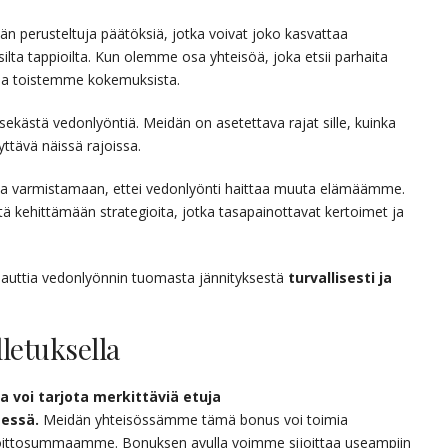
n perusteltuja päätöksiä, jotka voivat joko kasvattaa
ta tappioilta. Kun olemme osa yhteisöä, joka etsii parhaita
pia toistemme kokemuksista.
kästä vedonlyöntiä. Meidän on asetettava rajat sille, kuinka
tävä näissä rajoissa.
ja varmistamaan, ettei vedonlyönti haittaa muuta elämäämme.
 kehittämään strategioita, jotka tasapainottavat kertoimet ja
uttia vedonlyönnin tuomasta jännityksestä
turvallisesti ja
etuksella
 voi tarjota merkittäviä etuja
essä.
Meidän yhteisössämme tämä bonus voi toimia
voittosummaamme. Bonuksen avulla voimme sijoittaa useampiin