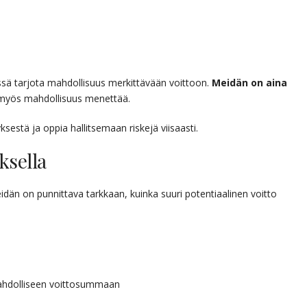
ssä tarjota mahdollisuus merkittävään voittoon.
Meidän on aina
n myös mahdollisuus menettää.
estä ja oppia hallitsemaan riskejä viisaasti.
ksella
idän on punnittava tarkkaan, kuinka suuri potentiaalinen voitto
hdolliseen voittosummaan