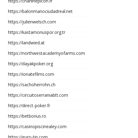
https://charlinepicon.fr
https://balonmanociudadreal.net
https://julienwelsch.com
https://kastamonuspor.org.tr
https://landwied.at
https://northwestacademyofarms.com
https://dayakpoker.org
https://ionatefilms.com
https://sachoherrohn.ch
https://circuitoserraniabtt.com
https://direct-poker.fr
https://betbonus.ro
https://casinopiscinealey.com
https://euro-tip.com