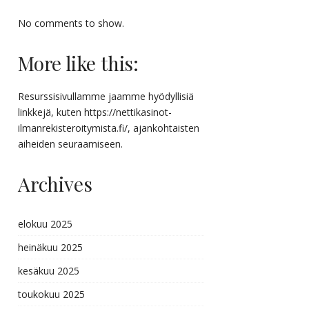
No comments to show.
More like this:
Resurssisivullamme jaamme hyödyllisiä
linkkejä, kuten
https://nettikasinot-
ilmanrekisteroitymista.fi/
, ajankohtaisten
aiheiden seuraamiseen.
Archives
elokuu 2025
heinäkuu 2025
kesäkuu 2025
toukokuu 2025