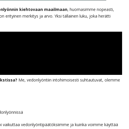
onlyönnin kiehtovaan maailmaan
, huomasimme nopeasti,
n erityinen merkitys ja arvo. Yksi tällainen luku, joka herätti
kstissa?
Me, vedonlyöntiin intohimoisesti suhtautuvat, olemme
edonlyönnissä
voi vaikuttaa vedonlyöntipäätöksiimme ja kuinka voimme käyttää