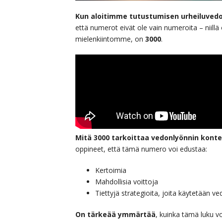
Kun aloitimme tutustumisen urheiluved
että numerot eivät ole vain numeroita – niillä o
mielenkiintomme, on
3000
.
Mitä 3000 tarkoittaa vedonlyönnin konte
oppineet, että tämä numero voi edustaa:
Kertoimia
Mahdollisia voittoja
Tiettyjä strategioita, joita käytetään v
On tärkeää ymmärtää
, kuinka tämä luku 