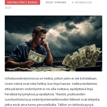
VEDONLYÖNTI BONUS
HEIDI VIINIKKA
6 HEINÄKUUN,
2025
Urheiluvedonlyönnissä on hetkiä, jolloin jokin ei ole kohdallaan.
Usein nämä ovat niitä hetkiä, kun linja haisee. Vaikka tiedämme,
että jokainen vedonlyönti ei voi olla voittava, epäilyttävä linja
herättää kysymyksiä ja epäilyksiä. Tilastot, joukkueiden
suoritushistoria ja vedonlyöntimarkkinoiden liikkeet ovat tekijöitä,
jotka eivät aina tunnu perustelluilta. Tällöin on tärkeää pysyä