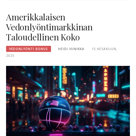
Amerikkalaisen
Vedonlyöntimarkkinan
Taloudellinen Koko
VEDONLYÖNTI BONUS
HEIDI VIINIKKA
15 KESÄKUUN,
2025