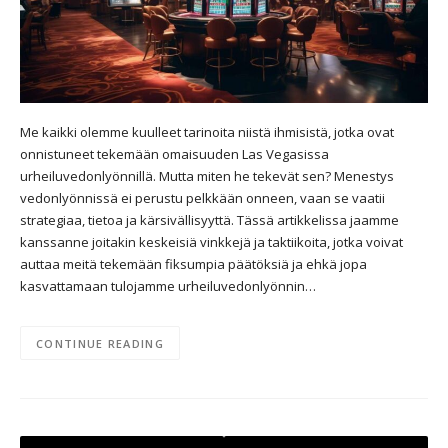
Me kaikki olemme kuulleet tarinoita niistä ihmisistä, jotka ovat
onnistuneet tekemään omaisuuden Las Vegasissa
urheiluvedonlyönnillä. Mutta miten he tekevät sen? Menestys
vedonlyönnissä ei perustu pelkkään onneen, vaan se vaatii
strategiaa, tietoa ja kärsivällisyyttä. Tässä artikkelissa jaamme
kanssanne joitakin keskeisiä vinkkejä ja taktiikoita, jotka voivat
auttaa meitä tekemään fiksumpia päätöksiä ja ehkä jopa
kasvattamaan tulojamme urheiluvedonlyönnin…
CONTINUE READING