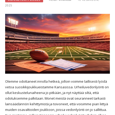
2025
Olemme odottaneet innolla hetkeä, jolloin voimme laillisesti lyödä
vetoa suosikkijoukkueistamme Kansasissa. Urheiluvedonlyönti on
ollut keskustelunaiheena jo pitkään, ja nyt näyttää siltä, että
odotuksemme palkitaan. Monet meistä ovat seuranneet tarkasti
lainsäädännön kehittymistä ja toivoneet, että voisimme pian liittyä
muiden osavaltioiden joukkoon, joissa vedonlyönti on jo sallittua.