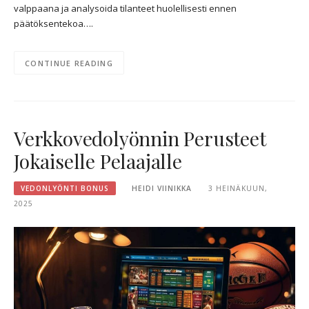
valppaana ja analysoida tilanteet huolellisesti ennen
päätöksentekoa….
CONTINUE READING
Verkkovedolyönnin Perusteet
Jokaiselle Pelaajalle
VEDONLYÖNTI BONUS
HEIDI VIINIKKA
3 HEINÄKUUN,
2025